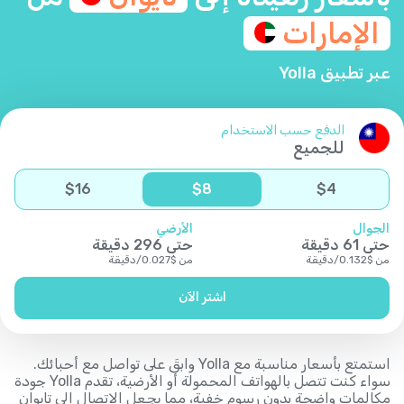
الإمارات
عبر تطبيق Yolla
الدفع حسب الاستخدام
للجميع
$
16
$
8
$
4
الجوال
الأرضي
حتى
61
دقيقة
حتى
296
دقيقة
من
$
0.132
/
دقيقة
من
$
0.027
/
دقيقة
اشتر الآن
استمتع بأسعار مناسبة مع Yolla وابقَ على تواصل مع أحبائك.
سواء كنت تتصل بالهواتف المحمولة أو الأرضية، تقدم Yolla جودة
مكالمات واضحة بدون رسوم خفية، مما يجعل الاتصال إلى تايوان