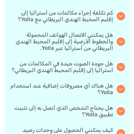
كم تكلفة إجراء مكالمات من أستراليا إلى
إقليم المحيط الهندي البريطاني مع Yolla؟
تقدم Yolla أسعارًا مناسبة للمكالمات حسب الدقيقة
إلى إقليم المحيط الهندي البريطاني. يمكنك ببساطة
هل يمكنني الاتصال الهواتف المحمولة
التحقق من أحدث الأسعار في التطبيق - بدون رسوم
والخطوط الأرضية إلى إقليم المحيط الهندي
خفية أو مفاجآت.
البريطاني من أستراليا عبر Yolla.
نعم! تتيح لك Yolla الاتصال بكل من الهواتف
المحمولة والخطوط الأرضية إلى إقليم المحيط الهندي
هل جودة الصوت جيدة في المكالمات من
البريطاني بكل سهولة.
أستراليا إلى إقليم المحيط الهندي البريطاني؟
نعم، توفر Yolla جودة اتصال واضحة وموثوقة، مما
يجعل مكالماتك تبدو تمامًا مثل المكالمات المحلية.
هل هناك أي مصروفات إضافية عند استخدام
Yolla؟
لا توجد رسوم إضافية عند استخدام Yolla- تدفع فقط
مقابل المكالمات التي تجريها حسب الأسعار المعلنة
هل يحتاج الشخص الذي أتصل به إلى تثبيت
لكل وجهة.
تطبيق Yolla؟
على الإطلاق. يمكنك الاتصال بأي رقم هاتف، حتى لو
لم يكن الشخص يستخدم Yolla. ومع ذلك، تكون
كيف يمكنني الحصول على وحدات رصيد
المكالمات بين مستخدمي Yolla مجانية تمامًا إذا كان