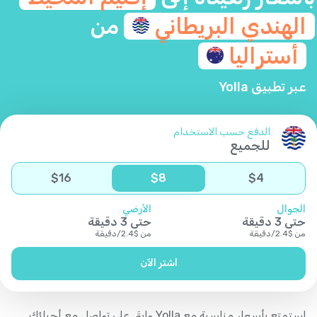
الهندي
البريطاني
من
أستراليا
عبر تطبيق Yolla
الدفع حسب الاستخدام
للجميع
$
16
$
8
$
4
الجوال
الأرضي
حتى
3
دقيقة
حتى
3
دقيقة
من
$
2.4
/
دقيقة
من
$
2.4
/
دقيقة
اشتر الآن
استمتع بأسعار مناسبة مع Yolla وابقَ على تواصل مع أحبائك.