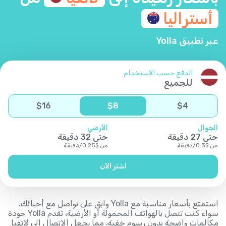
أستراليا
عبر تطبيق Yolla
الدفع حسب الاستخدام
للجميع
$
16
$
8
$
4
الجوال
الأرضي
حتى
27
دقيقة
حتى
32
دقيقة
من
$
0.3
/
دقيقة
من
$
0.25
/
دقيقة
اشتر الآن
استمتع بأسعار مناسبة مع Yolla وابقَ على تواصل مع أحبائك.
سواء كنت تتصل بالهواتف المحمولة أو الأرضية، تقدم Yolla جودة
مكالمات واضحة بدون رسوم خفية، مما يجعل الاتصال إلى لاتفيا