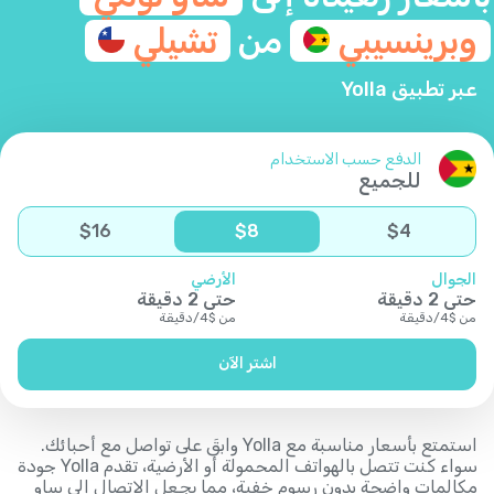
وبرينسيبي
من
تشيلي
عبر تطبيق Yolla
الدفع حسب الاستخدام
للجميع
$
16
$
8
$
4
الجوال
الأرضي
حتى
2
دقيقة
حتى
2
دقيقة
من
$
4
/
دقيقة
من
$
4
/
دقيقة
اشتر الآن
استمتع بأسعار مناسبة مع Yolla وابقَ على تواصل مع أحبائك.
سواء كنت تتصل بالهواتف المحمولة أو الأرضية، تقدم Yolla جودة
مكالمات واضحة بدون رسوم خفية، مما يجعل الاتصال إلى ساو