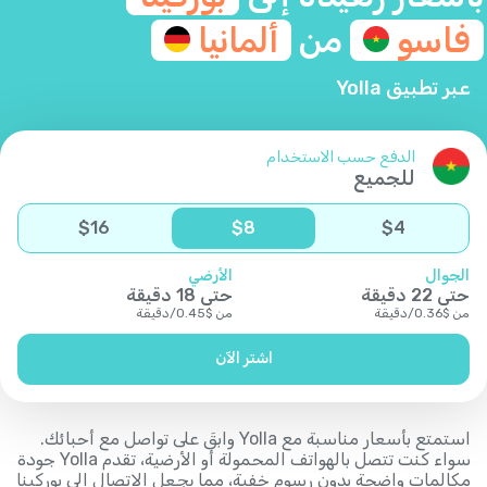
فاسو
من
ألمانيا
عبر تطبيق Yolla
الدفع حسب الاستخدام
للجميع
$
16
$
8
$
4
الجوال
الأرضي
حتى
22
دقيقة
حتى
18
دقيقة
من
$
0.36
/
دقيقة
من
$
0.45
/
دقيقة
اشتر الآن
استمتع بأسعار مناسبة مع Yolla وابقَ على تواصل مع أحبائك.
سواء كنت تتصل بالهواتف المحمولة أو الأرضية، تقدم Yolla جودة
مكالمات واضحة بدون رسوم خفية، مما يجعل الاتصال إلى بوركينا