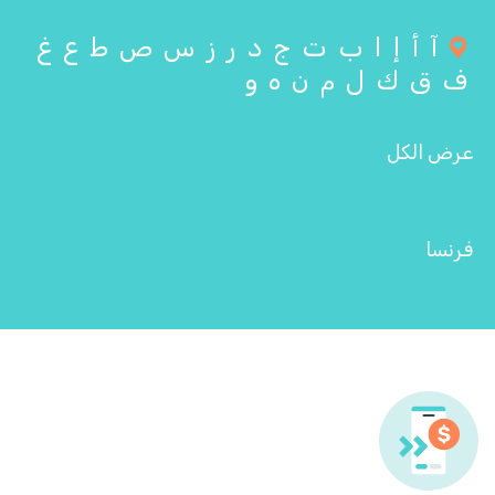
آ
أ
إ
ا
ب
ت
ج
د
ر
ز
س
ص
ط
ع
غ
ف
ق
ك
ل
م
ن
ه
و
عرض الكل
فرنسا