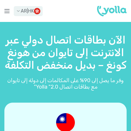
AR
|
HK
الآن بطاقات اتصال دولي عبر
الانترنت إلى تايوان من هونغ
كونغ – بديل منخفض التكلفة
وفر ما يصل إلى 90% على المكالمات إلى دولة إلى تايوان
مع بطاقات اتصال Yolla "2.0"