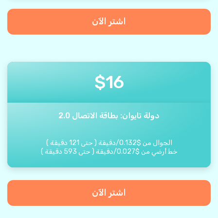
اشتر الآن
$
16
دولة تايوان: بطاقة الاتصال 2.0
الجوال من
$
0.132
/
دقيقة
(
حتى
121
دقيقة
)
خط أرضي من
$
0.027
/
دقيقة
(
حتى
593
دقيقة
)
اشتر الآن