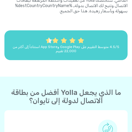
الماضي. ستخلصك Yolla من تعقيدات والتكلفة المرتفعة لبطاقات
الاتصال وتتيح لك الاتصال بدولةـ %destCountryCountryName%
بسهولة وبأسعار زهيدة. هذا حق الجميع.
4.5/5 متوسط التقييم على Google Play وApp Store استناداً إلى أكثر من
22,000 تقييم
ما الذي يجعل Yolla أفضل من بطاقة
الاتصال لدولة إلى تايوان؟