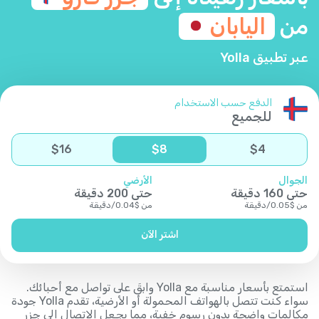
من
اليابان
عبر تطبيق Yolla
الدفع حسب الاستخدام
للجميع
$
16
$
8
$
4
الجوال
الأرضي
حتى
160
دقيقة
حتى
200
دقيقة
من
$
0.05
/
دقيقة
من
$
0.04
/
دقيقة
اشتر الآن
استمتع بأسعار مناسبة مع Yolla وابقَ على تواصل مع أحبائك.
سواء كنت تتصل بالهواتف المحمولة أو الأرضية، تقدم Yolla جودة
مكالمات واضحة بدون رسوم خفية، مما يجعل الاتصال إلى جزر