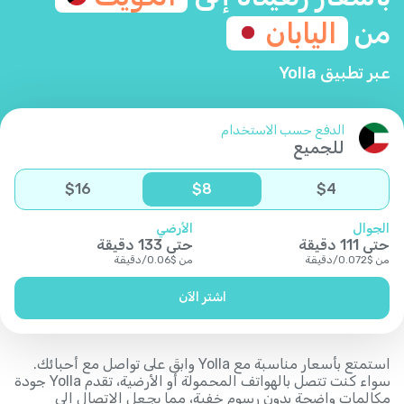
من
اليابان
عبر تطبيق Yolla
الدفع حسب الاستخدام
للجميع
$
16
$
8
$
4
الجوال
الأرضي
حتى
111
دقيقة
حتى
133
دقيقة
من
$
0.072
/
دقيقة
من
$
0.06
/
دقيقة
اشتر الآن
استمتع بأسعار مناسبة مع Yolla وابقَ على تواصل مع أحبائك.
سواء كنت تتصل بالهواتف المحمولة أو الأرضية، تقدم Yolla جودة
مكالمات واضحة بدون رسوم خفية، مما يجعل الاتصال إلى