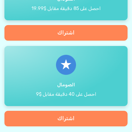
احصل على 85 دقيقة مقابل $19.99
اشتراك
الصومال
احصل على 40 دقيقة مقابل $9
اشتراك