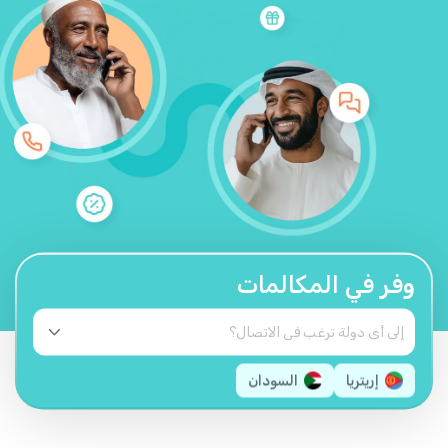
وفر في المكالمات
إريتريا
السودان