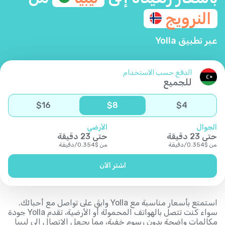
النرويج
عبر تطبيق Yolla
الدفع حسب الاستخدام
للجميع
$
16
$
8
$
4
الجوال
الأرضي
حتى
23
دقيقة
حتى
23
دقيقة
من
$
0.354
/
دقيقة
من
$
0.354
/
دقيقة
اشتر الآن
استمتع بأسعار مناسبة مع Yolla وابقَ على تواصل مع أحبائك.
سواء كنت تتصل بالهواتف المحمولة أو الأرضية، تقدم Yolla جودة
مكالمات واضحة بدون رسوم خفية، مما يجعل الاتصال إلى ليبيا