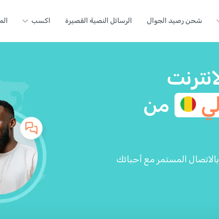
شحن رصيد الجوال
الرسائل النصية القصيرة
اكسب
الم
انترنت
لي
من
ة مع تطبيق Yolla واستمتع بالاتصال المستمر مع أحبائك