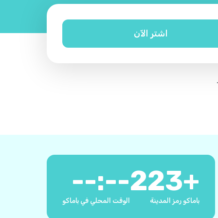
اشتر الآن
--:--
223
+
باماكو رمز المدينة
الوقت المحلي في باماكو