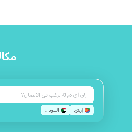
مكالم
إريتريا
السودان