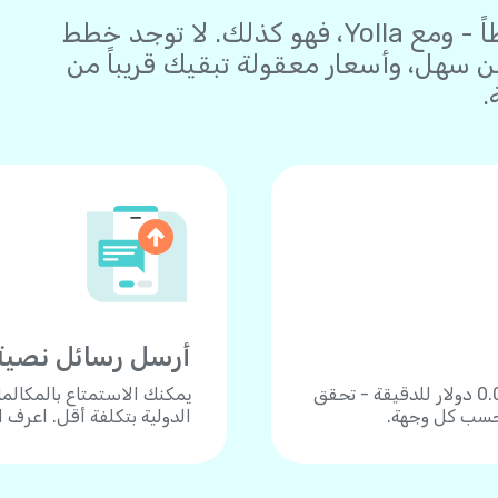
البقاء على اتصال يجب أن يكون بسيطاً - ومع Yolla، فهو كذلك. لا توجد خطط
سهل، وأسعار معقولة تبقيك قريباً من
.
أرسل رسائل نصية
اتصل بأكثر من 190 دولة بأسعار زهيدة تبدأ من 0.04 دولار للدقيقة - تحقق
يمكنك الاستمتاع بالمكالم
 حسب كل وجهة.
الدولية بتكلفة أقل. اعرف 