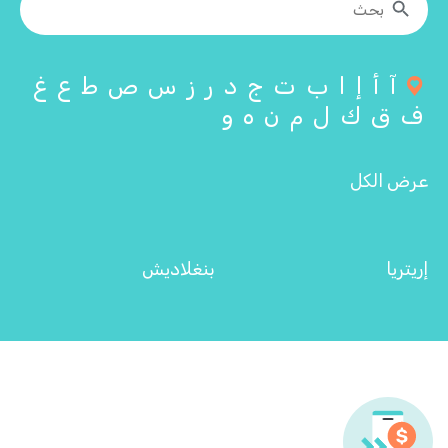
آ
أ
إ
ا
ب
ت
ج
د
ر
ز
س
ص
ط
ع
غ
ف
ق
ك
ل
م
ن
ه
و
عرض الكل
إريتريا
بنغلاديش