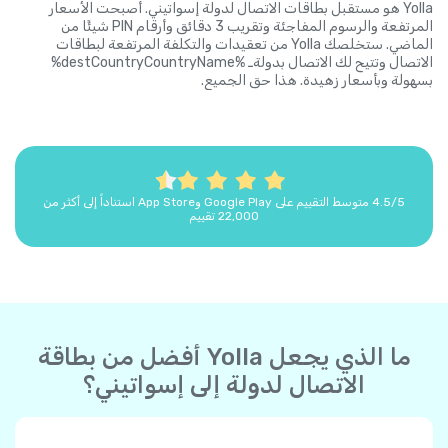
Yolla هو مستقبل بطاقات الاتصال لدولة إسواتيني. أصبحت الأسعار
المرتفعة والرسوم المفاجئة وتقريب 3 دقائق وأرقام PIN شيئًا من
الماضي. ستخلصك Yolla من تعقيدات والتكلفة المرتفعة لبطاقات
الاتصال وتتيح لك الاتصال بدولةـ %destCountryCountryName%
بسهولة وبأسعار زهيدة. هذا حق الجميع.
4.5/5 متوسط التقييم على Google Play وApp Store استناداً إلى أكثر من
22,000 تقييم
ما الذي يجعل Yolla أفضل من بطاقة
الاتصال لدولة إلى إسواتيني؟