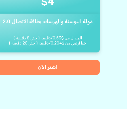
$
4
دولة البوسنة والهرسك: بطاقة الاتصال 2.0
الجوال من
$
0.53
/
دقيقة
(
حتى
8
دقيقة
)
خط أرضي من
$
0.204
/
دقيقة
(
حتى
20
دقيقة
)
اشتر الآن