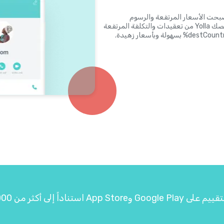
 أصبحت الأسعار المرتفعة والرسوم
المفاجئة وتقريب 3 دقائق وأرقام PIN شيئًا من الماضي. ستخلصك Yolla من تعقيدات والتكلفة المرتفعة
لبطاقات الاتصال وتتيح لك الاتصال بدولةـ %destCountryCountryName% بسهولة وبأسعار زهيدة.