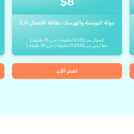
$
8
دولة البوسنة والهرسك: بطاقة الاتصال 2.0
الجوال من
$
0.53
/
دقيقة
(
حتى
15
دقيقة
)
خط أرضي من
$
0.204
/
دقيقة
(
حتى
39
دقيقة
)
اشتر الآن