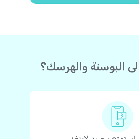
استمتع برصيد لاينفد