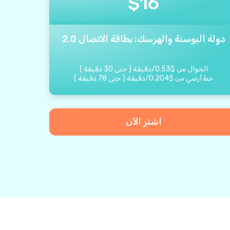
$
16
دولة البوسنة والهرسك: بطاقة الاتصال 2.0
الجوال من
$
0.53
/
دقيقة
(
حتى
30
دقيقة
)
خط أرضي من
$
0.204
/
دقيقة
(
حتى
78
دقيقة
)
اشتر الآن