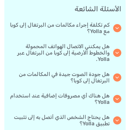
الأسئلة الشائعة
كم تكلفة إجراء مكالمات من البرتغال إلى كوبا
مع Yolla؟
تقدم Yolla أسعارًا مناسبة للمكالمات حسب الدقيقة
إلى كوبا. يمكنك ببساطة التحقق من أحدث الأسعار
هل يمكنني الاتصال الهواتف المحمولة
في التطبيق - بدون رسوم خفية أو مفاجآت.
والخطوط الأرضية إلى كوبا من البرتغال عبر
Yolla.
نعم! تتيح لك Yolla الاتصال بكل من الهواتف
المحمولة والخطوط الأرضية إلى كوبا بكل سهولة.
هل جودة الصوت جيدة في المكالمات من
البرتغال إلى كوبا؟
نعم، توفر Yolla جودة اتصال واضحة وموثوقة، مما
يجعل مكالماتك تبدو تمامًا مثل المكالمات المحلية.
هل هناك أي مصروفات إضافية عند استخدام
Yolla؟
لا توجد رسوم إضافية عند استخدام Yolla- تدفع فقط
مقابل المكالمات التي تجريها حسب الأسعار المعلنة
هل يحتاج الشخص الذي أتصل به إلى تثبيت
لكل وجهة.
تطبيق Yolla؟
على الإطلاق. يمكنك الاتصال بأي رقم هاتف، حتى لو