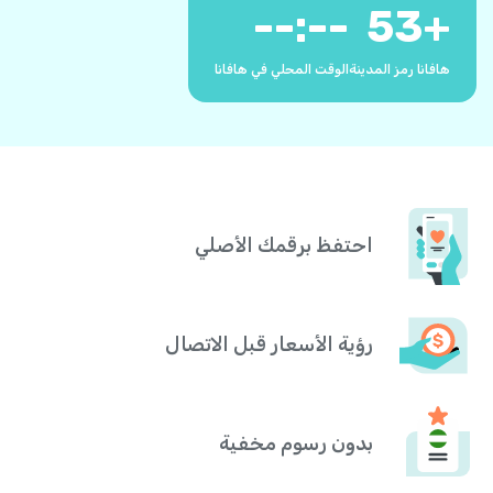
--:--
53
+
هافانا رمز المدينة
الوقت المحلي في هافانا
احتفظ برقمك الأصلي
رؤية الأسعار قبل الاتصال
بدون رسوم مخفية