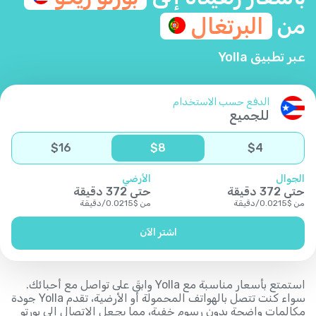
من
البرتغال
عبر تطبيق Yolla
الدفع حسب الاستخدام
للجميع
$
16
$
8
$
4
الجوال
الأرضي
حتى
372
دقيقة
حتى
372
دقيقة
من
$
0.0215
/
دقيقة
من
$
0.0215
/
دقيقة
اشتر الآن
استمتع بأسعار مناسبة مع Yolla وابقَ على تواصل مع أحبائك.
سواء كنت تتصل بالهواتف المحمولة أو الأرضية، تقدم Yolla جودة
مكالمات واضحة بدون رسوم خفية، مما يجعل الاتصال إلى بورتو