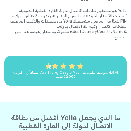
Yolla هو مستقبل بطاقات الاتصال لدولة القارة القطبية الجنوبية.
أصبحت الأسعار المرتفعة والرسوم المفاجئة وتقريب 3 دقائق وأرقام
PIN شيئًا من الماضي. ستخلصك Yolla من تعقيدات والتكلفة المرتفعة
لبطاقات الاتصال وتتيح لك الاتصال بدولةـ
%destCountryCountryName% بسهولة وبأسعار زهيدة. هذا حق
الجميع.
4.5/5 متوسط التقييم على Google Play وApp Store استناداً إلى أكثر من
22,000 تقييم
ما الذي يجعل Yolla أفضل من بطاقة
الاتصال لدولة إلى القارة القطبية