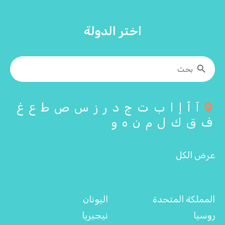
اختر الدولة
آ
أ
إ
ا
ب
ت
ج
د
ر
ز
س
ص
ط
ع
غ
ف
ق
ك
ل
م
ن
ه
و
عرض الكل
المملكة المتحدة
اليونان
روسيا
نيجيريا