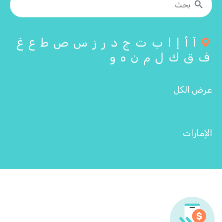
آ
أ
إ
ا
ب
ت
ج
د
ر
ز
س
ص
ط
ع
غ
ف
ق
ك
ل
م
ن
ه
و
عرض الكل
الإمارات