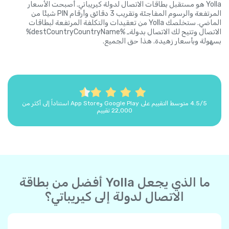
Yolla هو مستقبل بطاقات الاتصال لدولة كيريباتي. أصبحت الأسعار
المرتفعة والرسوم المفاجئة وتقريب 3 دقائق وأرقام PIN شيئًا من
الماضي. ستخلصك Yolla من تعقيدات والتكلفة المرتفعة لبطاقات
الاتصال وتتيح لك الاتصال بدولةـ %destCountryCountryName%
بسهولة وبأسعار زهيدة. هذا حق الجميع.
4.5/5 متوسط التقييم على Google Play وApp Store استناداً إلى أكثر من
22,000 تقييم
ما الذي يجعل Yolla أفضل من بطاقة
الاتصال لدولة إلى كيريباتي؟