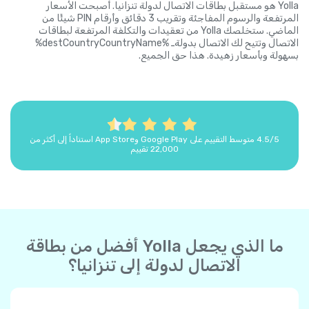
Yolla هو مستقبل بطاقات الاتصال لدولة تنزانيا. أصبحت الأسعار
المرتفعة والرسوم المفاجئة وتقريب 3 دقائق وأرقام PIN شيئًا من
الماضي. ستخلصك Yolla من تعقيدات والتكلفة المرتفعة لبطاقات
الاتصال وتتيح لك الاتصال بدولةـ %destCountryCountryName%
بسهولة وبأسعار زهيدة. هذا حق الجميع.
4.5/5 متوسط التقييم على Google Play وApp Store استناداً إلى أكثر من
22,000 تقييم
ما الذي يجعل Yolla أفضل من بطاقة
الاتصال لدولة إلى تنزانيا؟