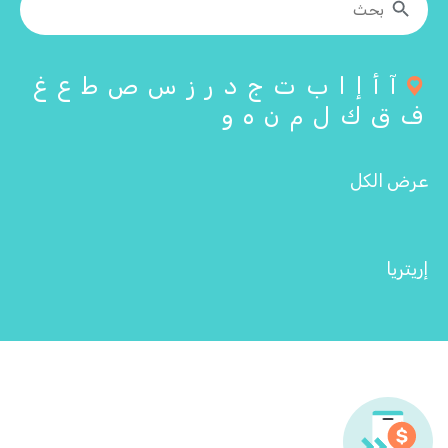
آ
أ
إ
ا
ب
ت
ج
د
ر
ز
س
ص
ط
ع
غ
ف
ق
ك
ل
م
ن
ه
و
عرض الكل
إريتريا