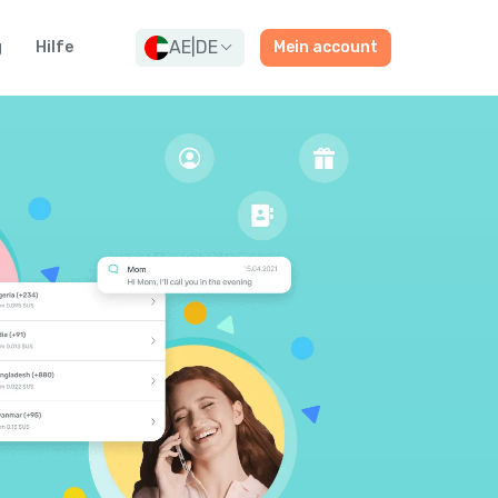
AE
|
DE
g
Hilfe
Mein account