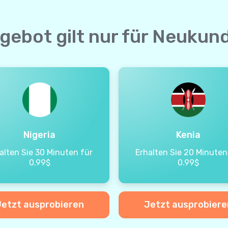
gebot gilt nur für Neukun
Nigeria
Kenia
alten Sie 30 Minuten für
Erhalten Sie 20 Minuten
0.99$
0.99$
Jetzt ausprobieren
Jetzt ausprobiere