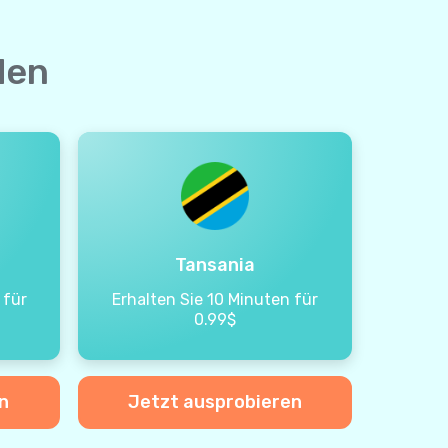
den
Tansania
 für
Erhalten Sie 10 Minuten für
0.99$
n
Jetzt ausprobieren