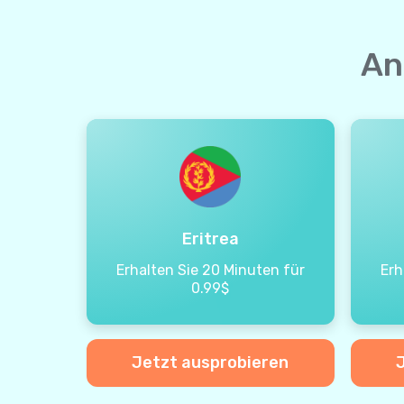
An
Eritrea
Erhalten Sie 20 Minuten für
Erh
0.99$
Jetzt ausprobieren