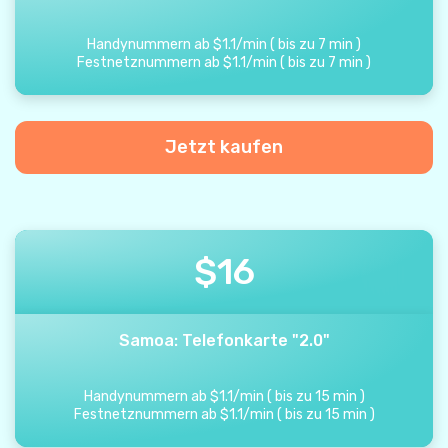
Handynummern ab
$
1.1
/
min
(
bis zu
7
min
)
Festnetznummern ab
$
1.1
/
min
(
bis zu
7
min
)
Jetzt kaufen
$
16
Samoa: Telefonkarte "2.0"
Handynummern ab
$
1.1
/
min
(
bis zu
15
min
)
Festnetznummern ab
$
1.1
/
min
(
bis zu
15
min
)