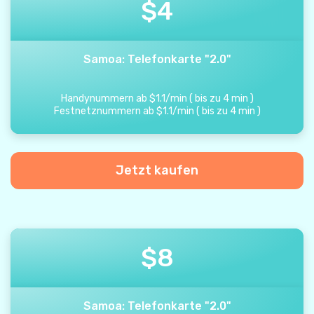
$
4
Samoa: Telefonkarte "2.0"
Handynummern ab
$
1.1
/
min
(
bis zu
4
min
)
Festnetznummern ab
$
1.1
/
min
(
bis zu
4
min
)
Jetzt kaufen
$
8
Samoa: Telefonkarte "2.0"