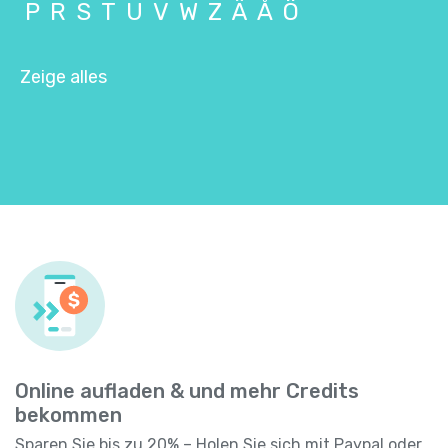
P
R
S
T
U
V
W
Z
Ä
Å
Ö
Zeige alles
Online aufladen & und mehr Credits
bekommen
Sparen Sie bis zu 20% – Holen Sie sich mit Paypal oder