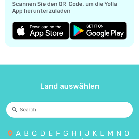
Scannen Sie den QR-Code, um die Yolla
App herunterzuladen
Land auswählen
A
B
C
D
E
F
G
H
I
J
K
L
M
N
O