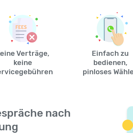
eine Verträge,
Einfach zu
keine
bedienen,
ervicegebühren
pinloses Wähl
espräche nach
lung