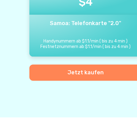
$
4
Samoa: Telefonkarte "2.0"
Handynummern ab
$
1.1
/
min
(
bis zu
4
min
)
Festnetznummern ab
$
1.1
/
min
(
bis zu
4
min
)
Jetzt kaufen