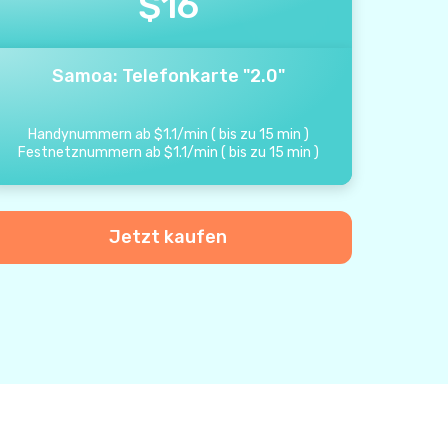
$
16
Samoa: Telefonkarte "2.0"
Handynummern ab
$
1.1
/
min
(
bis zu
15
min
)
Festnetznummern ab
$
1.1
/
min
(
bis zu
15
min
)
Jetzt kaufen