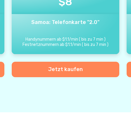
$
8
Samoa: Telefonkarte "2.0"
Handynummern ab
$
1.1
/
min
(
bis zu
7
min
)
Festnetznummern ab
$
1.1
/
min
(
bis zu
7
min
)
Jetzt kaufen