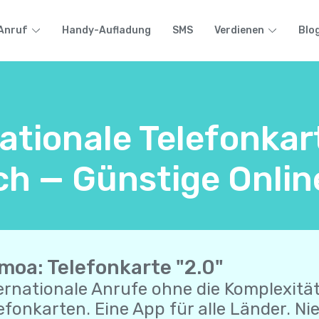
Anruf
Handy-Aufladung
SMS
Verdienen
Blo
nationale Telefonka
ch — Günstige Onlin
moa: Telefonkarte "2.0"
ernationale Anrufe ohne die Komplexitä
efonkarten. Eine App für alle Länder. Nie