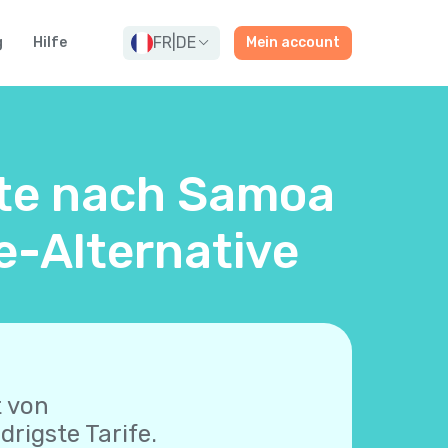
FR
|
DE
g
Hilfe
Mein account
rte nach Samoa
e-Alternative
t von
drigste Tarife.