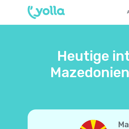
Heutige in
Mazedonien 
Ma