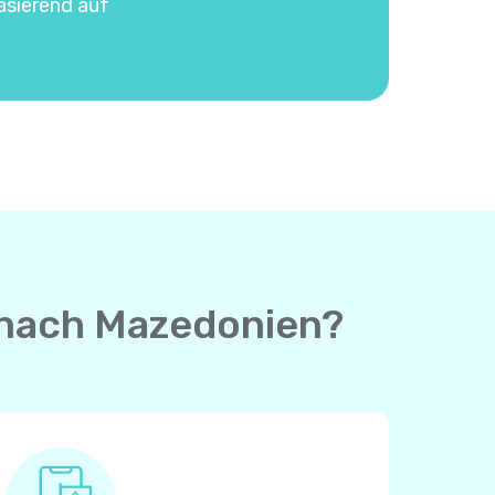
asierend auf
e nach Mazedonien?