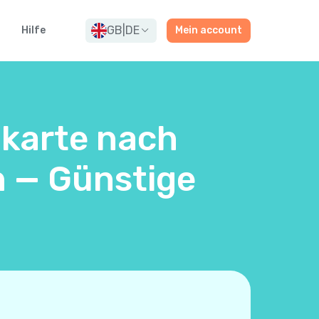
GB
|
DE
Hilfe
Mein account
nkarte nach
n — Günstige