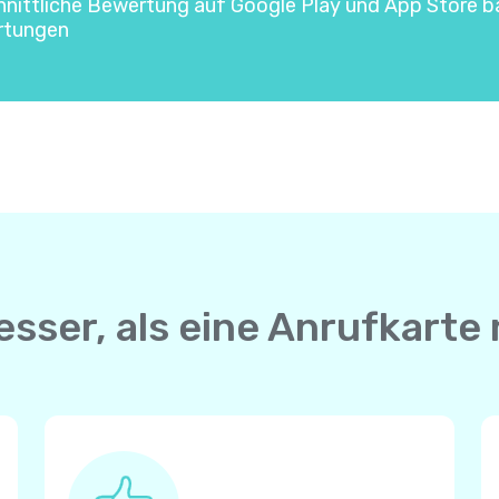
hnittliche Bewertung auf Google Play und App Store b
rtungen
esser, als eine Anrufkart