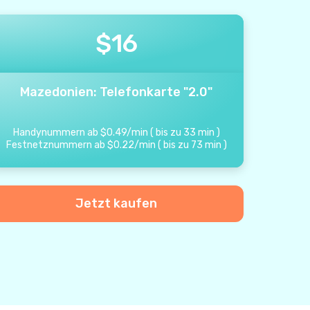
$
16
Mazedonien: Telefonkarte "2.0"
Handynummern ab
$
0.49
/
min
(
bis zu
33
min
)
Festnetznummern ab
$
0.22
/
min
(
bis zu
73
min
)
Jetzt kaufen