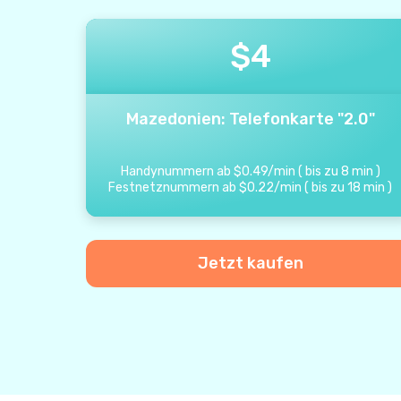
$
4
Mazedonien: Telefonkarte "2.0"
Handynummern ab
$
0.49
/
min
(
bis zu
8
min
)
Festnetznummern ab
$
0.22
/
min
(
bis zu
18
min
)
Jetzt kaufen