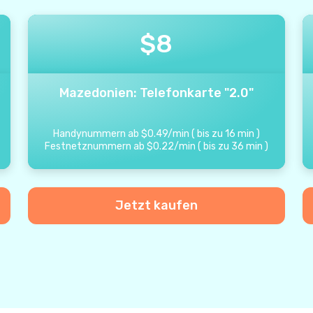
$
8
Mazedonien: Telefonkarte "2.0"
Handynummern ab
$
0.49
/
min
(
bis zu
16
min
)
Festnetznummern ab
$
0.22
/
min
(
bis zu
36
min
)
Jetzt kaufen