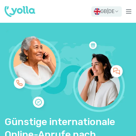
GB
|
DE
Günstige internationale
Online-Anrufe nach