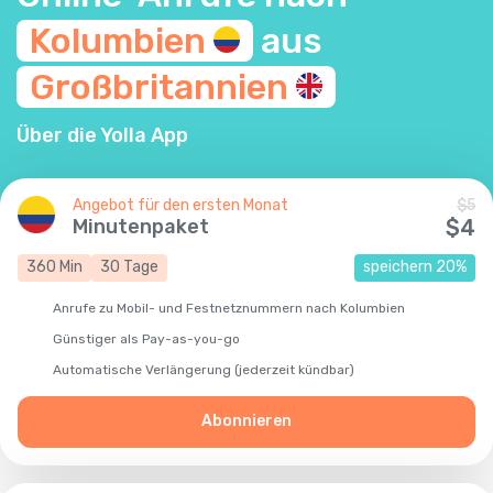
Kolumbien
aus
Großbritannien
Über die Yolla App
Angebot für den ersten Monat
$
5
Minutenpaket
$
4
360
Min
30
Tage
speichern
20
%
Anrufe zu Mobil- und Festnetznummern nach Kolumbien
Günstiger als Pay-as-you-go
Automatische Verlängerung (jederzeit kündbar)
Abonnieren