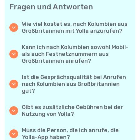
Fragen und Antworten
Wie viel kostet es, nach Kolumbien aus
Großbritannien mit Yolla anzurufen?
Yolla bietet günstige Minutenpreise für
Anrufe nach Kolumbien. Prüfen Sie einfach
Kann ich nach Kolumbien sowohl Mobil-
die aktuellen Tarife in der App – keine
als auch Festnetznummern aus
versteckten Gebühren, keine
Großbritannien anrufen?
Überraschungen.
Ja! Mit Yolla können Sie ganz einfach
Mobiltelefone und Festnetzanschlüsse nach
Ist die Gesprächsqualität bei Anrufen
Kolumbien anrufen.
nach Kolumbien aus Großbritannien
gut?
Auf jeden Fall. Yolla bietet eine klare und
zuverlässige Sprachqualität – Ihre Gespräche
Gibt es zusätzliche Gebühren bei der
klingen wie Ortsgespräche.
Nutzung von Yolla?
Nein. Yolla macht es einfach – transparente
Minutenpreise und keine versteckten
Muss die Person, die ich anrufe, die
Gebühren. Keine monatlichen Abonnements
Yolla-App haben?
oder Verbindungsgebühren.