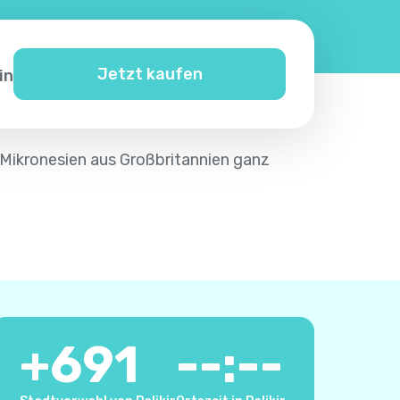
Jetzt kaufen
in
h Mikronesien aus Großbritannien ganz
+
691
--:--