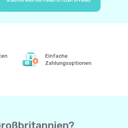
Stadtvorwahl von Palikir
Ortszeit in Palikir
ten
Einfache
Zahlungsoptionen
Großbritannien?