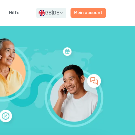
GB
|
DE
Hilfe
Mein account