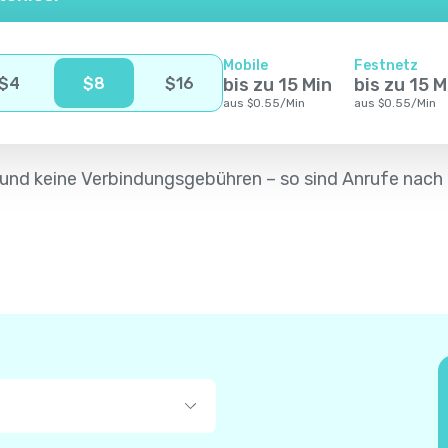
Mobile
Festnetz
$
4
$
8
$
16
bis zu
15
Min
bis zu
15
M
aus
$
0.55
/
Min
aus
$
0.55
/
Min
ät und keine Verbindungsgebühren – so sind Anrufe nac