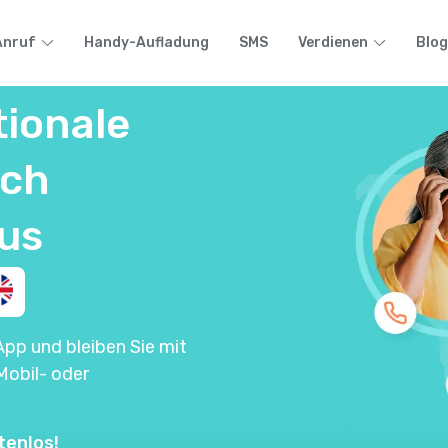
Anruf
Handy-Aufladung
SMS
Verdienen
Blog
tionale
ach
us
App und bleiben Sie mit
Mobil- oder
tenlos!