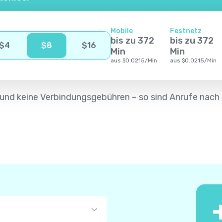
Mobile
Festnetz
bis zu
372
bis zu
372
$
4
$
8
$
16
Min
Min
aus
$
0.0215
/
Min
aus
$
0.0215
/
Min
ät und keine Verbindungsgebühren – so sind Anrufe nac