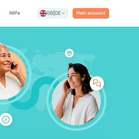
GB
|
DE
Hilfe
Mein account