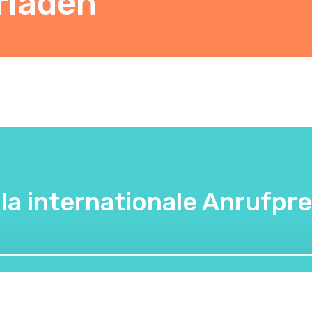
rladen
lla internationale Anrufpre