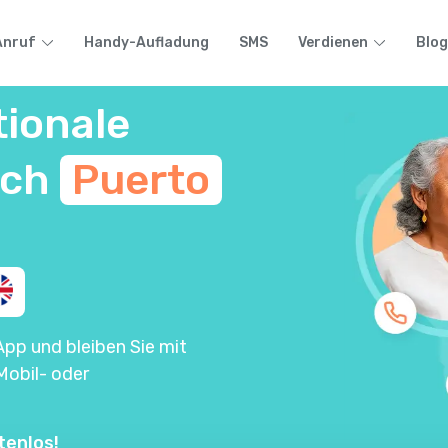
Anruf
Handy-Aufladung
SMS
Verdienen
Blog
tionale
ach
Puerto
App und bleiben Sie mit
Mobil- oder
tenlos!