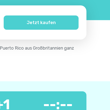
Jetzt kaufen
h Puerto Rico aus Großbritannien ganz
+
1
--:--