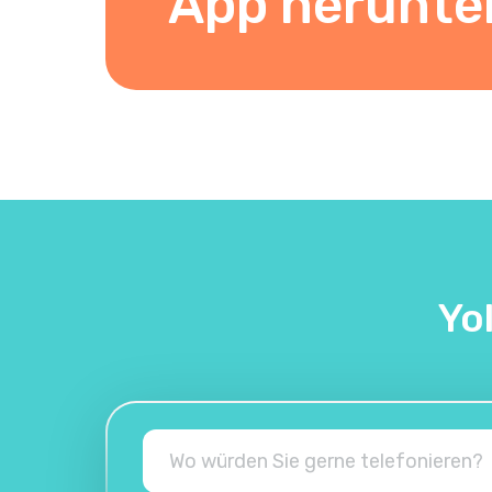
App herunte
Yo