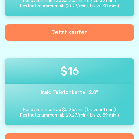
Handynummern ab
$
0.25
/
min
(
bis zu
32
min
)
Festnetznummern ab
$
0.27
/
min
(
bis zu
30
min
)
Jetzt kaufen
$
16
Irak: Telefonkarte "2.0"
Handynummern ab
$
0.25
/
min
(
bis zu
64
min
)
Festnetznummern ab
$
0.27
/
min
(
bis zu
59
min
)