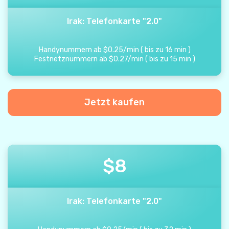
Irak: Telefonkarte "2.0"
Handynummern ab
$
0.25
/
min
(
bis zu
16
min
)
Festnetznummern ab
$
0.27
/
min
(
bis zu
15
min
)
Jetzt kaufen
$
8
Irak: Telefonkarte "2.0"