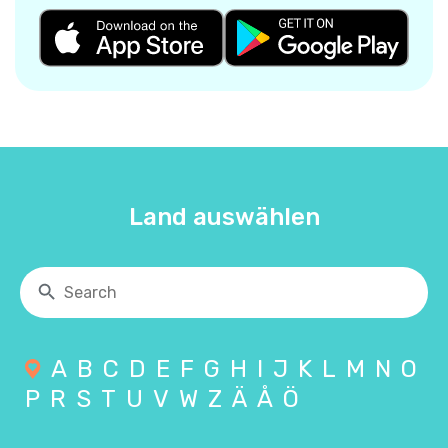
Land auswählen
A
B
C
D
E
F
G
H
I
J
K
L
M
N
O
P
R
S
T
U
V
W
Z
Ä
Å
Ö