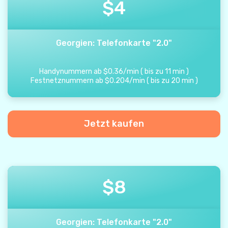
$
4
Georgien: Telefonkarte "2.0"
Handynummern ab
$
0.36
/
min
(
bis zu
11
min
)
Festnetznummern ab
$
0.204
/
min
(
bis zu
20
min
)
Jetzt kaufen
$
8
Georgien: Telefonkarte "2.0"