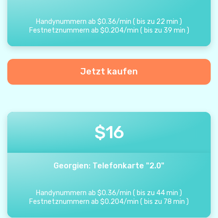
Handynummern ab
$
0.36
/
min
(
bis zu
22
min
)
Festnetznummern ab
$
0.204
/
min
(
bis zu
39
min
)
Jetzt kaufen
$
16
Georgien: Telefonkarte "2.0"
Handynummern ab
$
0.36
/
min
(
bis zu
44
min
)
Festnetznummern ab
$
0.204
/
min
(
bis zu
78
min
)