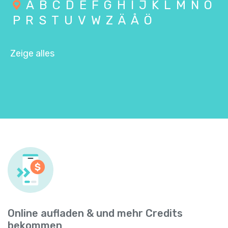
A
B
C
D
E
F
G
H
I
J
K
L
M
N
O
P
R
S
T
U
V
W
Z
Ä
Å
Ö
Zeige alles
Online aufladen & und mehr Credits
bekommen