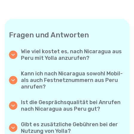
Fragen und Antworten
Wie viel kostet es, nach Nicaragua aus
Peru mit Yolla anzurufen?
Yolla bietet günstige Minutenpreise für
Anrufe nach Nicaragua. Prüfen Sie einfach
Kann ich nach Nicaragua sowohl Mobil-
die aktuellen Tarife in der App – keine
als auch Festnetznummern aus Peru
versteckten Gebühren, keine
anrufen?
Überraschungen.
Ja! Mit Yolla können Sie ganz einfach
Mobiltelefone und Festnetzanschlüsse nach
Ist die Gesprächsqualität bei Anrufen
Nicaragua anrufen.
nach Nicaragua aus Peru gut?
Auf jeden Fall. Yolla bietet eine klare und
zuverlässige Sprachqualität – Ihre Gespräche
Gibt es zusätzliche Gebühren bei der
klingen wie Ortsgespräche.
Nutzung von Yolla?