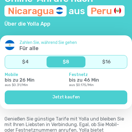
Nicaragua
aus
Peru
Über die Yolla App
Zahlen Sie, während Sie gehen
Für alle
$
4
$
8
$
16
Mobile
Festnetz
bis zu
26
Min
bis zu
46
Min
aus
$
0.31
/
Min
aus
$
0.175
/
Min
Jetzt kaufen
Genießen Sie günstige Tarife mit Yolla und bleiben Sie
mit Ihren Liebsten in Verbindung. Egal, ob Sie Mobil-
oder Festnetznummern anrufen, Yolla bietet