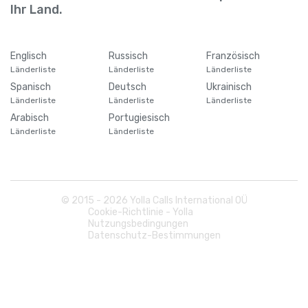
Ihr Land.
Englisch
Russisch
Französisch
Länderliste
Länderliste
Länderliste
Spanisch
Deutsch
Ukrainisch
Länderliste
Länderliste
Länderliste
Arabisch
Portugiesisch
Länderliste
Länderliste
© 2015 -
2026
Yolla Calls International OÜ
Cookie-Richtlinie - Yolla
Nutzungsbedingungen
Datenschutz-Bestimmungen