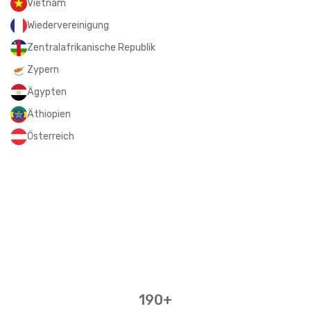
Vietnam
Wiedervereinigung
Zentralafrikanische Republik
Zypern
Ägypten
Äthiopien
Österreich
190+