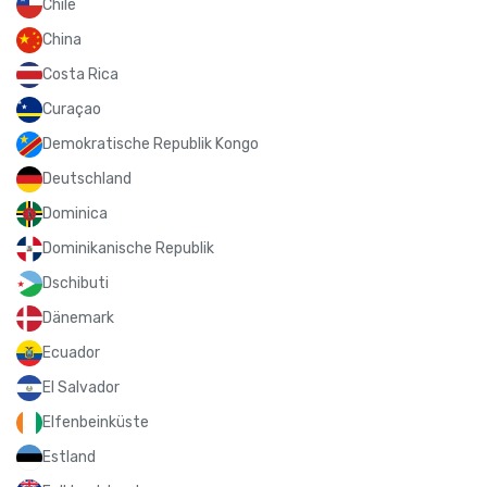
Chile
China
Costa Rica
Curaçao
Demokratische Republik Kongo
Deutschland
Dominica
Dominikanische Republik
Dschibuti
Dänemark
Ecuador
El Salvador
Elfenbeinküste
Estland