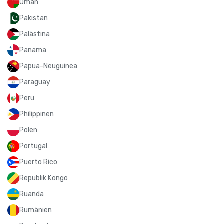
Oman
Pakistan
Palästina
Panama
Papua-Neuguinea
Paraguay
Peru
Philippinen
Polen
Portugal
Puerto Rico
Republik Kongo
Ruanda
Rumänien