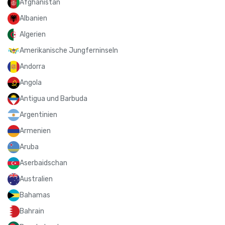
Afghanistan
Albanien
Algerien
Amerikanische Jungferninseln
Andorra
Angola
Antigua und Barbuda
Argentinien
Armenien
Aruba
Aserbaidschan
Australien
Bahamas
Bahrain