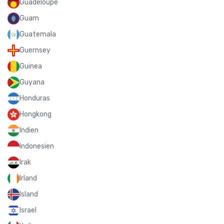
Guadeloupe
Guam
Guatemala
Guernsey
Guinea
Guyana
Honduras
Hongkong
Indien
Indonesien
Irak
Irland
Island
Israel