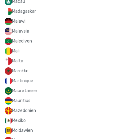
Macau
Madagaskar
Malawi
Malaysia
Malediven
Mali
Malta
Marokko
Martinique
Mauretanien
Mauritius
Mazedonien
Mexiko
Moldawien