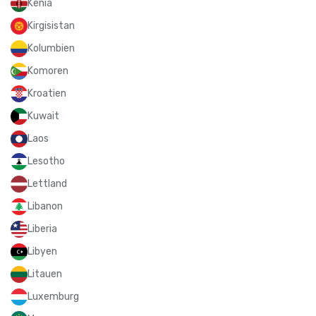
Kenia
Kirgisistan
Kolumbien
Komoren
Kroatien
Kuwait
Laos
Lesotho
Lettland
Libanon
Liberia
Libyen
Litauen
Luxemburg