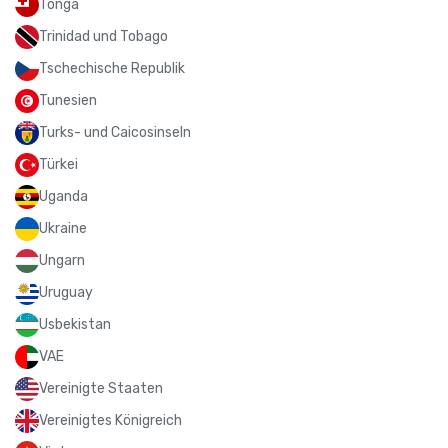
Tonga
Trinidad und Tobago
Tschechische Republik
Tunesien
Turks- und Caicosinseln
Türkei
Uganda
Ukraine
Ungarn
Uruguay
Usbekistan
VAE
Vereinigte Staaten
Vereinigtes Königreich