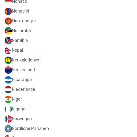
Monaco
Mongolei
Montenegro
Mosambik
Namibia
Nepal
Neukaledonien
Neuseeland
Nicaragua
Niederlande
Niger
Nigeria
Norwegen
Nördliche Marianen