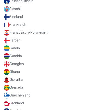
Falkland-Inseln
Fidschi
Finnland
Frankreich
Französisch-Polynesien
Färöer
Gabun
Gambia
Georgien
Ghana
Gibraltar
Grenada
Griechenland
Grönland