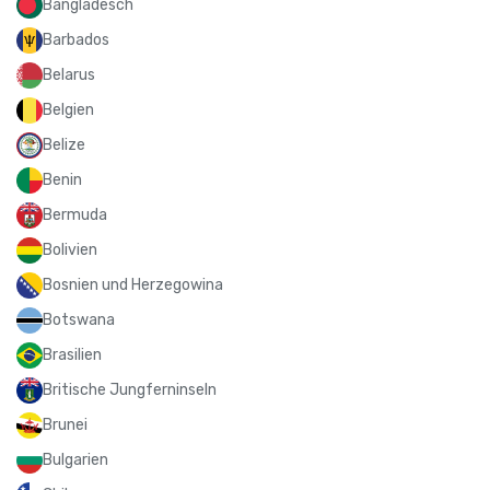
Bangladesch
Barbados
Belarus
Belgien
Belize
Benin
Bermuda
Bolivien
Bosnien und Herzegowina
Botswana
Brasilien
Britische Jungferninseln
Brunei
Bulgarien