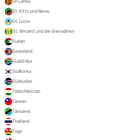
Sri Lanka
St. Kitts und Nevis
St. Lucia
St. Vincent und die Grenadinen
Sudan
Swasiland
Südafrika
Südkorea
Südsudan
Tadschikistan
Taiwan
Tansania
Thailand
Togo