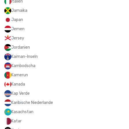
Italien
Jamaika
Japan
Jemen
Jersey
Jordanien
Kaiman-Inseln
Kambodscha
Kamerun
Kanada
Kap Verde
Karibische Niederlande
Kasachstan
Katar