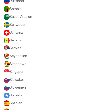
Russland
Sambia
Saudi-Arabien
Schweden
Schweiz
Senegal
Serbien
Seychellen
Simbabwe
Singapur
Slowakei
Slowenien
Somalia
Spanien