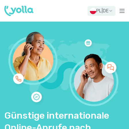
PL
|
DE
Günstige internationale
Online-Anrufe nach