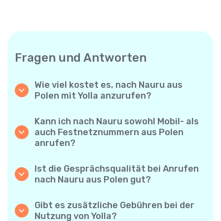
Fragen und Antworten
Wie viel kostet es, nach Nauru aus
Polen mit Yolla anzurufen?
Yolla bietet günstige Minutenpreise für
Anrufe nach Nauru. Prüfen Sie einfach die
Kann ich nach Nauru sowohl Mobil- als
aktuellen Tarife in der App – keine
auch Festnetznummern aus Polen
versteckten Gebühren, keine
anrufen?
Überraschungen.
Ja! Mit Yolla können Sie ganz einfach
Mobiltelefone und Festnetzanschlüsse nach
Ist die Gesprächsqualität bei Anrufen
Nauru anrufen.
nach Nauru aus Polen gut?
Auf jeden Fall. Yolla bietet eine klare und
zuverlässige Sprachqualität – Ihre Gespräche
Gibt es zusätzliche Gebühren bei der
klingen wie Ortsgespräche.
Nutzung von Yolla?