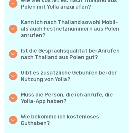
Wie viel kostet es, nach Thailand aus
Polen mit Yolla anzurufen?
Yolla bietet günstige Minutenpreise für
Anrufe nach Thailand. Prüfen Sie einfach die
Kann ich nach Thailand sowohl Mobil-
aktuellen Tarife in der App – keine
als auch Festnetznummern aus Polen
versteckten Gebühren, keine
anrufen?
Überraschungen.
Ja! Mit Yolla können Sie ganz einfach
Mobiltelefone und Festnetzanschlüsse nach
Ist die Gesprächsqualität bei Anrufen
Thailand anrufen.
nach Thailand aus Polen gut?
Auf jeden Fall. Yolla bietet eine klare und
zuverlässige Sprachqualität – Ihre Gespräche
Gibt es zusätzliche Gebühren bei der
klingen wie Ortsgespräche.
Nutzung von Yolla?
Nein. Yolla macht es einfach – transparente
Minutenpreise und keine versteckten
Muss die Person, die ich anrufe, die
Gebühren. Keine monatlichen Abonnements
Yolla-App haben?
oder Verbindungsgebühren.
Nein, überhaupt nicht. Sie können jede
Telefonnummer anrufen, auch wenn die
Wie bekomme ich kostenloses
andere Person Yolla nicht verwendet. Aber:
Guthaben?
Yolla-zu-Yolla-Anrufe sind völlig kostenlos,
Laden Sie Ihre Freunde ein, Yolla
wenn beide die App nutzen!