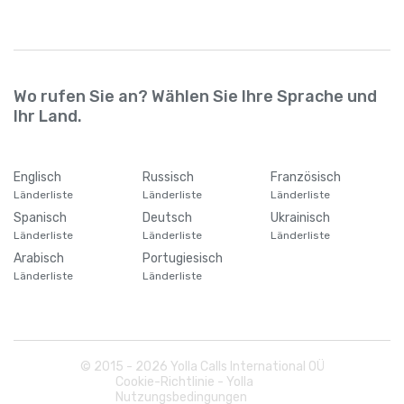
Wo rufen Sie an? Wählen Sie Ihre Sprache und
Ihr Land.
Englisch
Russisch
Französisch
Länderliste
Länderliste
Länderliste
Spanisch
Deutsch
Ukrainisch
Länderliste
Länderliste
Länderliste
Arabisch
Portugiesisch
Länderliste
Länderliste
© 2015 -
2026
Yolla Calls International OÜ
Cookie-Richtlinie - Yolla
Nutzungsbedingungen