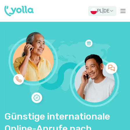
PL
|
DE
Günstige internationale
Online-Anrufe nach