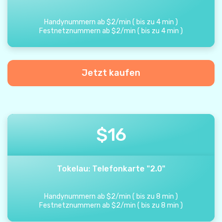
Handynummern ab
$
2
/
min
(
bis zu
4
min
)
Festnetznummern ab
$
2
/
min
(
bis zu
4
min
)
Jetzt kaufen
$
16
Tokelau: Telefonkarte "2.0"
Handynummern ab
$
2
/
min
(
bis zu
8
min
)
Festnetznummern ab
$
2
/
min
(
bis zu
8
min
)