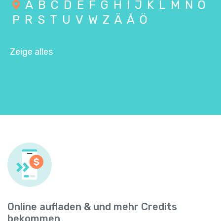
A
B
C
D
E
F
G
H
I
J
K
L
M
N
O
P
R
S
T
U
V
W
Z
Ä
Å
Ö
Zeige alles
Online aufladen & und mehr Credits
bekommen