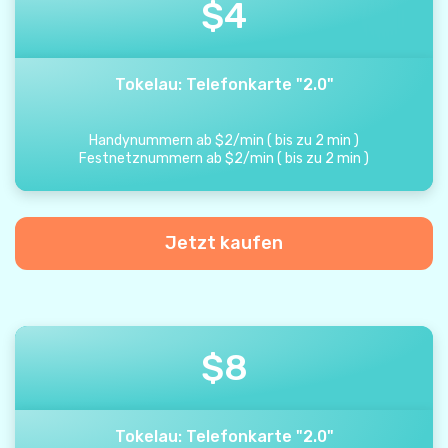
$
4
Tokelau: Telefonkarte "2.0"
Handynummern ab
$
2
/
min
(
bis zu
2
min
)
Festnetznummern ab
$
2
/
min
(
bis zu
2
min
)
Jetzt kaufen
$
8
Tokelau: Telefonkarte "2.0"