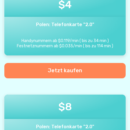
$
4
Polen: Telefonkarte "2.0"
Handynummern ab
$
0.119
/
min
(
bis zu
34
min
)
Festnetznummern ab
$
0.035
/
min
(
bis zu
114
min
)
Jetzt kaufen
$
8
Polen: Telefonkarte "2.0"