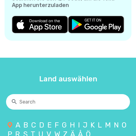
App herunterzuladen
Land auswählen
A
B
C
D
E
F
G
H
I
J
K
L
M
N
O
P
R
S
T
U
V
W
Z
Ä
Å
Ö