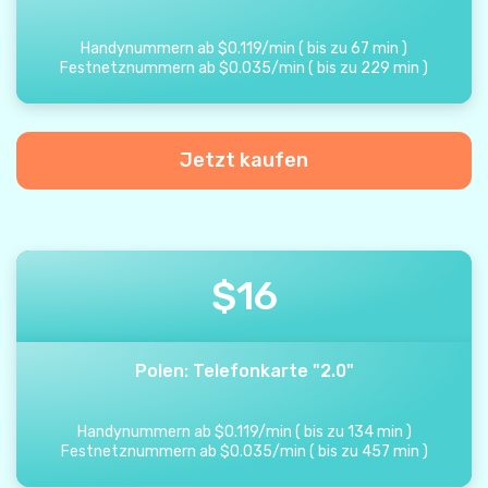
Handynummern ab
$
0.119
/
min
(
bis zu
67
min
)
Festnetznummern ab
$
0.035
/
min
(
bis zu
229
min
)
Jetzt kaufen
$
16
Polen: Telefonkarte "2.0"
Handynummern ab
$
0.119
/
min
(
bis zu
134
min
)
Festnetznummern ab
$
0.035
/
min
(
bis zu
457
min
)