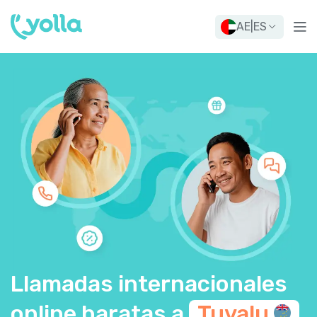
AE
|
ES
Llamadas internacionales
online baratas a
Tuvalu