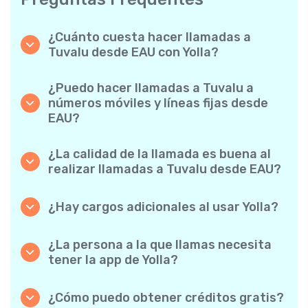
¿Cuánto cuesta hacer llamadas a
Tuvalu desde EAU con Yolla?
Yolla ofrece tarifas asequibles por minuto
para llamadas a Tuvalu. Simplemente
¿Puedo hacer llamadas a Tuvalu a
consulta las tarifas más recientes en la app:
números móviles y líneas fijas desde
sin cargos ocultos, sin sorpresas.
EAU?
¡Sí! Yolla te permite realizar llamadas tanto a
móviles como a líneas fijas a Tuvalu con
¿La calidad de la llamada es buena al
facilidad.
realizar llamadas a Tuvalu desde EAU?
Absolutamente. Yolla ofrece una calidad de
llamada nítida y fiable, de modo que tus
¿Hay cargos adicionales al usar Yolla?
conversaciones suenan como si fuesen
No. Yolla lo mantiene sencillo con tarifas por
locales.
minuto transparentes y cero cargos ocultos:
¿La persona a la que llamas necesita
ni suscripciones mensuales obligatorias ni
tener la app de Yolla?
cargos de conexión.
Para nada. Puedes llamar a cualquier número
de teléfono, incluso si la persona no usa Yolla.
¿Cómo puedo obtener créditos gratis?
¡Sin embargo, las llamadas de Yolla a Yolla son