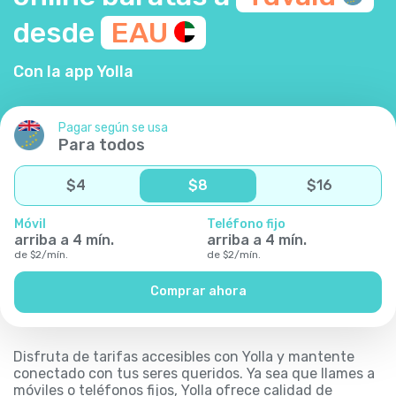
desde
EAU
Con la app Yolla
Pagar según se usa
Para todos
$
4
$
8
$
16
Móvil
Teléfono fijo
arriba a
4
mín.
arriba a
4
mín.
de
$
2
/
mín.
de
$
2
/
mín.
Comprar ahora
Disfruta de tarifas accesibles con Yolla y mantente
conectado con tus seres queridos. Ya sea que llames a
móviles o teléfonos fijos, Yolla ofrece calidad de