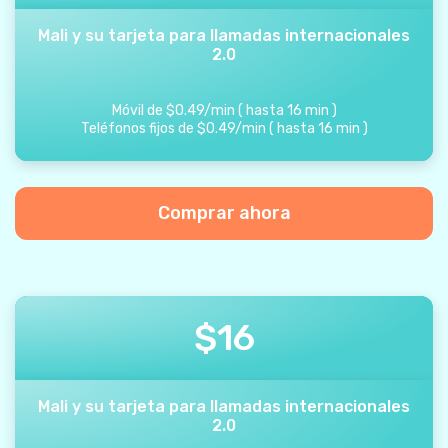
Mali y su tarjeta para llamadas internacionales
2.0
Móvil de
$
0.49
/
min
(
hasta
16
min
)
Teléfonos fijos de
$
0.49
/
min
(
hasta
16
min
)
Comprar ahora
$
16
Mali y su tarjeta para llamadas internacionales
2.0