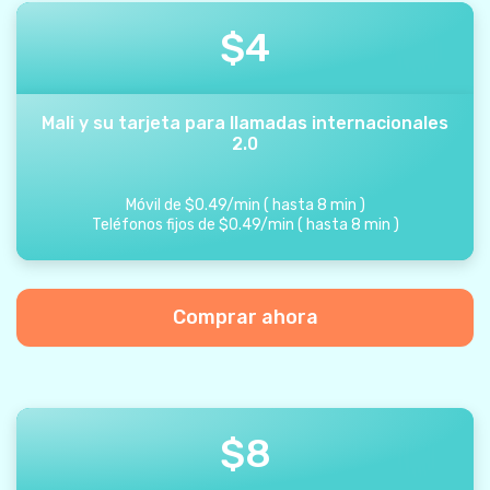
$
4
Mali y su tarjeta para llamadas internacionales
2.0
Móvil de
$
0.49
/
min
(
hasta
8
min
)
Teléfonos fijos de
$
0.49
/
min
(
hasta
8
min
)
Comprar ahora
$
8