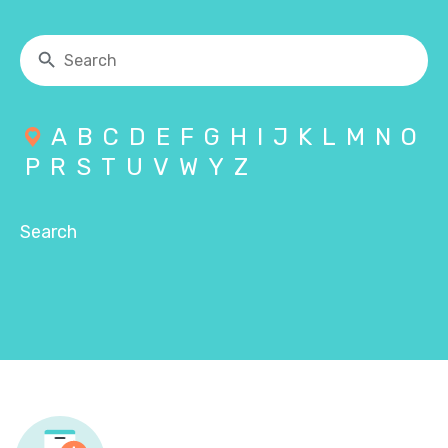
A
B
C
D
E
F
G
H
I
J
K
L
M
N
O
P
R
S
T
U
V
W
Y
Z
Search