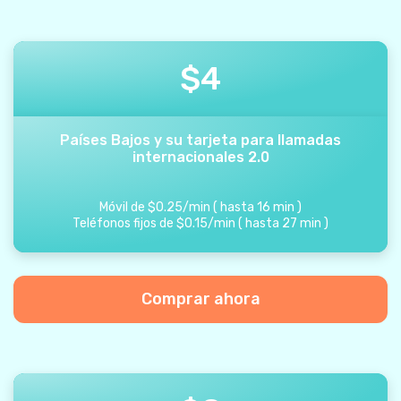
$
4
Países Bajos y su tarjeta para llamadas
internacionales 2.0
Móvil de
$
0.25
/
min
(
hasta
16
min
)
Teléfonos fijos de
$
0.15
/
min
(
hasta
27
min
)
Comprar ahora