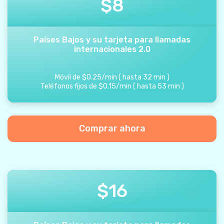
$
8
Países Bajos y su tarjeta para llamadas
internacionales 2.0
Móvil de
$
0.25
/
min
(
hasta
32
min
)
Teléfonos fijos de
$
0.15
/
min
(
hasta
53
min
)
Comprar ahora
$
16