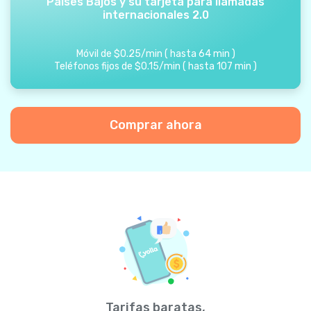
Países Bajos y su tarjeta para llamadas
internacionales 2.0
Móvil de
$
0.25
/
min
(
hasta
64
min
)
Teléfonos fijos de
$
0.15
/
min
(
hasta
107
min
)
Comprar ahora
Tarifas baratas,