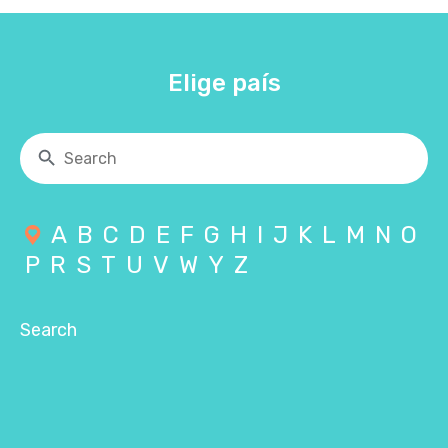
Elige país
A
B
C
D
E
F
G
H
I
J
K
L
M
N
O
P
R
S
T
U
V
W
Y
Z
Search