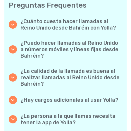
Preguntas Frequentes
¿Cuánto cuesta hacer llamadas al
Reino Unido desde Bahréin con Yolla?
Yolla ofrece tarifas asequibles por minuto
para llamadas al Reino Unido. Simplemente
¿Puedo hacer llamadas al Reino Unido
consulta las tarifas más recientes en la app:
a números móviles y líneas fijas desde
sin cargos ocultos, sin sorpresas.
Bahréin?
¡Sí! Yolla te permite realizar llamadas tanto a
móviles como a líneas fijas al Reino Unido con
¿La calidad de la llamada es buena al
facilidad.
realizar llamadas al Reino Unido desde
Bahréin?
Absolutamente. Yolla ofrece una calidad de
llamada nítida y fiable, de modo que tus
¿Hay cargos adicionales al usar Yolla?
conversaciones suenan como si fuesen
No. Yolla lo mantiene sencillo con tarifas por
locales.
minuto transparentes y cero cargos ocultos:
¿La persona a la que llamas necesita
ni suscripciones mensuales obligatorias ni
tener la app de Yolla?
cargos de conexión.
Para nada. Puedes llamar a cualquier número