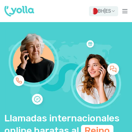
BH
|
ES
Llamadas internacionales
online baratas al
Reino