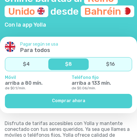
Unido
desde
Bahréin
Con la app Yolla
Pagar según se usa
Para todos
$
4
$
8
$
16
Móvil
Teléfono fijo
arriba a
80
mín.
arriba a
133
mín.
de
$
0.1
/
mín.
de
$
0.06
/
mín.
Comprar ahora
Disfruta de tarifas accesibles con Yolla y mantente
conectado con tus seres queridos. Ya sea que llames a
móviles o teléfonos fijos, Yolla ofrece calidad de