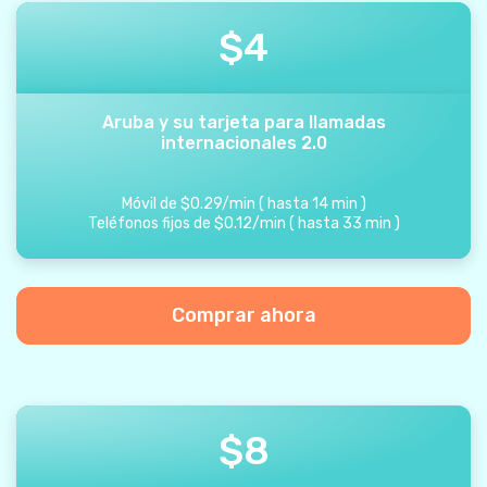
$
4
Aruba y su tarjeta para llamadas
internacionales 2.0
Móvil de
$
0.29
/
min
(
hasta
14
min
)
Teléfonos fijos de
$
0.12
/
min
(
hasta
33
min
)
Comprar ahora
$
8