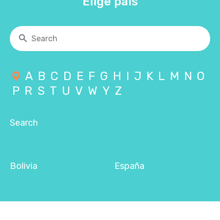
Elige país
A
B
C
D
E
F
G
H
I
J
K
L
M
N
O
P
R
S
T
U
V
W
Y
Z
Search
Bolivia
España