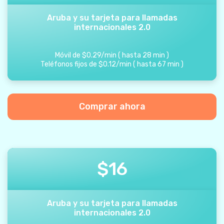
Aruba y su tarjeta para llamadas
internacionales 2.0
Móvil de
$
0.29
/
min
(
hasta
28
min
)
Teléfonos fijos de
$
0.12
/
min
(
hasta
67
min
)
Comprar ahora
$
16
Aruba y su tarjeta para llamadas
internacionales 2.0