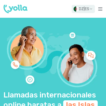
DZ
|
ES
Llamadas internacionales
online baratas a
las Islas