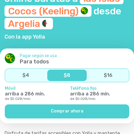
Cocos
(Keeling)
desde
Argelia
Con la app Yolla
Pagar según se usa
Para todos
$
4
$
8
$
16
Móvil
Teléfono fijo
arriba a
286
mín.
arriba a
286
mín.
de
$
0.028
/
mín.
de
$
0.028
/
mín.
Comprar ahora
Disfruta de tarifas accesibles con Yolla y mantente