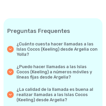
Preguntas Frequentes
¿Cuánto cuesta hacer llamadas a las
Islas Cocos (Keeling) desde Argelia con
Yolla?
Yolla ofrece tarifas asequibles por minuto
para llamadas a las Islas Cocos (Keeling).
¿Puedo hacer llamadas a las Islas
Simplemente consulta las tarifas más
Cocos (Keeling) a números móviles y
recientes en la app: sin cargos ocultos, sin
líneas fijas desde Argelia?
sorpresas.
¡Sí! Yolla te permite realizar llamadas tanto a
móviles como a líneas fijas a las Islas Cocos
¿La calidad de la llamada es buena al
(Keeling) con facilidad.
realizar llamadas a las Islas Cocos
(Keeling) desde Argelia?
Absolutamente. Yolla ofrece una calidad de