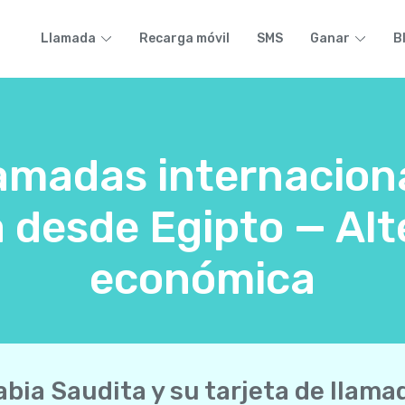
Llamada
Recarga móvil
SMS
Ganar
B
lamadas internacion
 desde Egipto — Alt
económica
abia Saudita y su tarjeta de llama