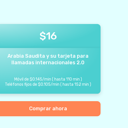
$
16
Arabia Saudita y su tarjeta para
llamadas internacionales 2.0
Móvil de
$
0.145
/
min
(
hasta
110
min
)
Teléfonos fijos de
$
0.105
/
min
(
hasta
152
min
)
Comprar ahora