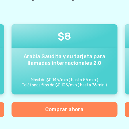
$
8
Arabia Saudita y su tarjeta para
llamadas internacionales 2.0
Móvil de
$
0.145
/
min
(
hasta
55
min
)
Teléfonos fijos de
$
0.105
/
min
(
hasta
76
min
)
Comprar ahora