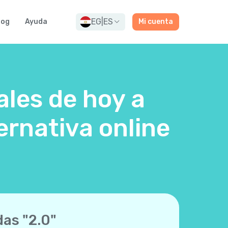
EG
|
ES
log
Ayuda
Mi cuenta
ales de hoy a
ernativa online
das "2.0"