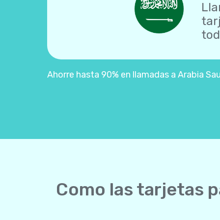
Lla
tar
tod
Ahorre hasta 90% en llamadas a Arabia Saud
Como las tarjetas p