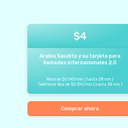
$
4
Arabia Saudita y su tarjeta para
llamadas internacionales 2.0
Móvil de
$
0.145
/
min
(
hasta
28
min
)
Teléfonos fijos de
$
0.105
/
min
(
hasta
38
min
)
Comprar ahora