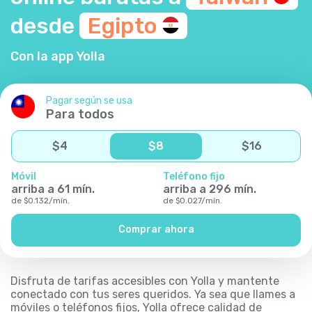
desde
Egipto
Con la app Yolla
Pagar según se usa
Para todos
$
4
$
8
$
16
Móvil
Teléfono fijo
arriba a
61
mín.
arriba a
296
mín.
de
$
0.132
/
mín.
de
$
0.027
/
mín.
Comprar ahora
Disfruta de tarifas accesibles con Yolla y mantente
conectado con tus seres queridos. Ya sea que llames a
móviles o teléfonos fijos, Yolla ofrece calidad de