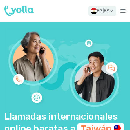
EG
|
ES
Llamadas internacionales
online baratas a
Taiwán