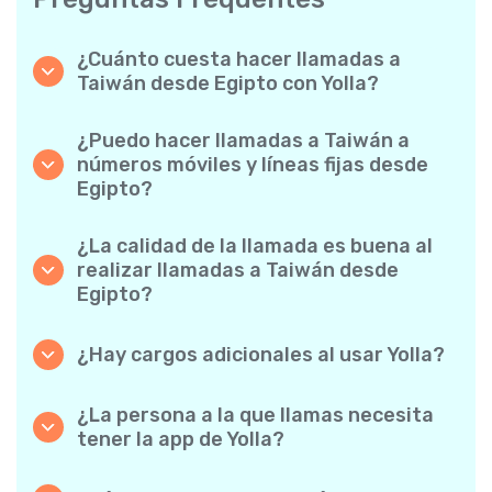
¿Cuánto cuesta hacer llamadas a
Taiwán desde Egipto con Yolla?
Yolla ofrece tarifas asequibles por minuto
para llamadas a Taiwán. Simplemente
¿Puedo hacer llamadas a Taiwán a
consulta las tarifas más recientes en la app:
números móviles y líneas fijas desde
sin cargos ocultos, sin sorpresas.
Egipto?
¡Sí! Yolla te permite realizar llamadas tanto a
móviles como a líneas fijas a Taiwán con
¿La calidad de la llamada es buena al
facilidad.
realizar llamadas a Taiwán desde
Egipto?
Absolutamente. Yolla ofrece una calidad de
llamada nítida y fiable, de modo que tus
¿Hay cargos adicionales al usar Yolla?
conversaciones suenan como si fuesen
No. Yolla lo mantiene sencillo con tarifas por
locales.
minuto transparentes y cero cargos ocultos:
¿La persona a la que llamas necesita
ni suscripciones mensuales obligatorias ni
tener la app de Yolla?
cargos de conexión.
Para nada. Puedes llamar a cualquier número
de teléfono, incluso si la persona no usa Yolla.