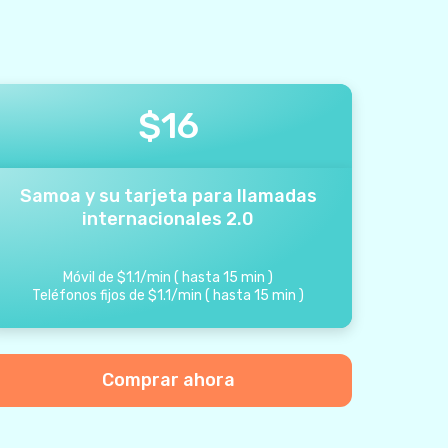
$
16
Samoa y su tarjeta para llamadas
internacionales 2.0
Móvil de
$
1.1
/
min
(
hasta
15
min
)
Teléfonos fijos de
$
1.1
/
min
(
hasta
15
min
)
Comprar ahora