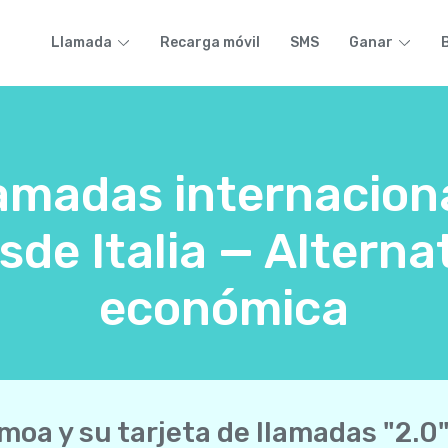
Llamada
Recarga móvil
SMS
Ganar
lamadas internacion
de Italia — Alternat
económica
moa y su tarjeta de llamadas "2.0