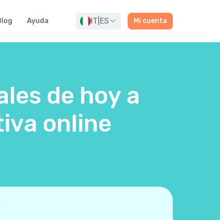
IT
|
ES
Blog
Ayuda
Mi cuenta
ales de hoy a
iva online
"