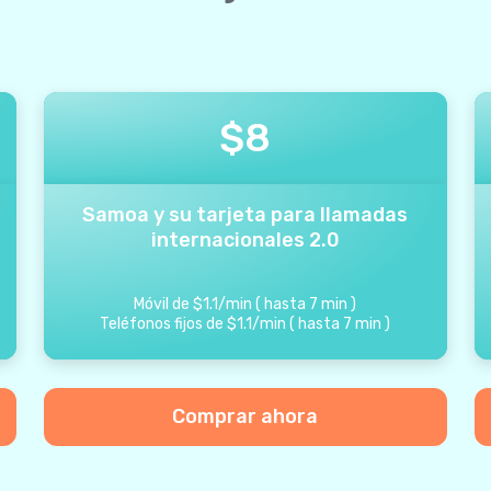
$
8
Samoa y su tarjeta para llamadas
internacionales 2.0
Móvil de
$
1.1
/
min
(
hasta
7
min
)
Teléfonos fijos de
$
1.1
/
min
(
hasta
7
min
)
Comprar ahora