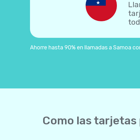
Lla
tar
tod
Ahorre hasta 90% en llamadas a Samoa con l
Como las tarjetas