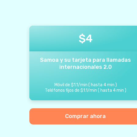
$
4
Samoa y su tarjeta para llamadas
internacionales 2.0
Móvil de
$
1.1
/
min
(
hasta
4
min
)
Teléfonos fijos de
$
1.1
/
min
(
hasta
4
min
)
Comprar ahora