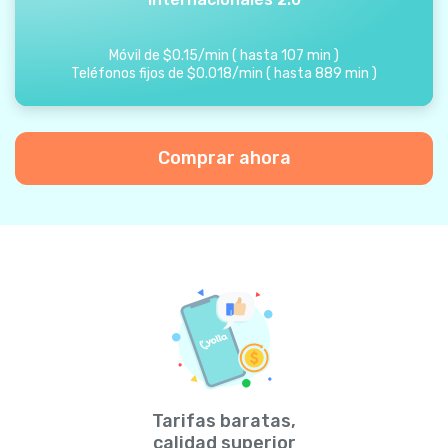
Móvil de
$
0.15
/
min
(
hasta
107
min
)
Teléfonos fijos de
$
0.018
/
min
(
hasta
889
min
)
Comprar ahora
Tarifas baratas,
calidad superior