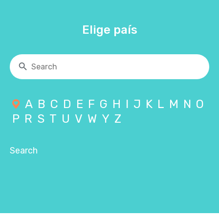
Elige país
A
B
C
D
E
F
G
H
I
J
K
L
M
N
O
P
R
S
T
U
V
W
Y
Z
Search