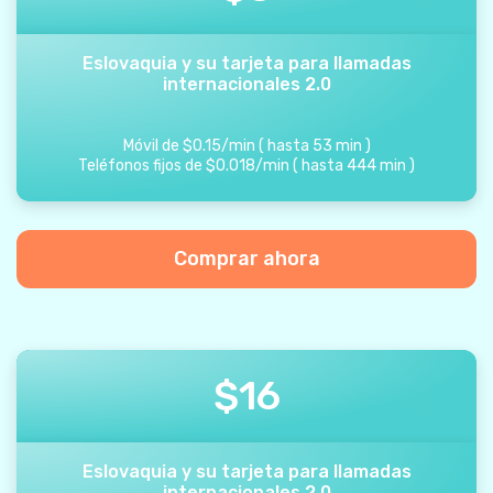
Eslovaquia y su tarjeta para llamadas
internacionales 2.0
Móvil de
$
0.15
/
min
(
hasta
53
min
)
Teléfonos fijos de
$
0.018
/
min
(
hasta
444
min
)
Comprar ahora
$
16
Eslovaquia y su tarjeta para llamadas
internacionales 2.0