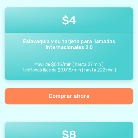
$
4
Eslovaquia y su tarjeta para llamadas
internacionales 2.0
Móvil de
$
0.15
/
min
(
hasta
27
min
)
Teléfonos fijos de
$
0.018
/
min
(
hasta
222
min
)
Comprar ahora
$
8