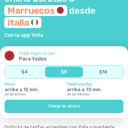
Marruecos
desde
Italia
Con la app Yolla
Pagar según se usa
Para todos
$
4
$
8
$
16
Móvil
Teléfono fijo
arriba a
12
mín.
arriba a
70
mín.
de
$
0.67
/
mín.
de
$
0.114
/
mín.
Comprar ahora
Disfruta de tarifas accesibles con Yolla y mantente