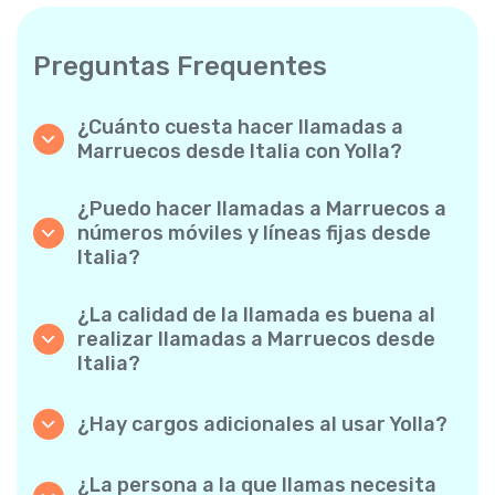
Preguntas Frequentes
¿Cuánto cuesta hacer llamadas a
Marruecos desde Italia con Yolla?
Yolla ofrece tarifas asequibles por minuto
para llamadas a Marruecos. Simplemente
¿Puedo hacer llamadas a Marruecos a
consulta las tarifas más recientes en la app:
números móviles y líneas fijas desde
sin cargos ocultos, sin sorpresas.
Italia?
¡Sí! Yolla te permite realizar llamadas tanto a
móviles como a líneas fijas a Marruecos con
¿La calidad de la llamada es buena al
facilidad.
realizar llamadas a Marruecos desde
Italia?
Absolutamente. Yolla ofrece una calidad de
llamada nítida y fiable, de modo que tus
¿Hay cargos adicionales al usar Yolla?
conversaciones suenan como si fuesen
No. Yolla lo mantiene sencillo con tarifas por
locales.
minuto transparentes y cero cargos ocultos:
¿La persona a la que llamas necesita
ni suscripciones mensuales obligatorias ni