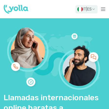
IT
|
ES
Llamadas internacionales
online baratas a