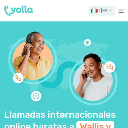
IT
|
ES
Llamadas internacionales
online baratas a
Wallis y