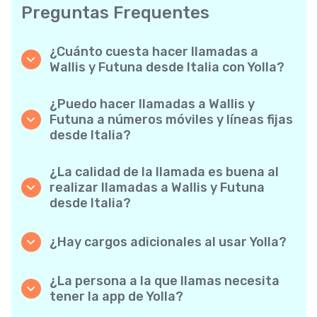
Preguntas Frequentes
¿Cuánto cuesta hacer llamadas a
Wallis y Futuna desde Italia con Yolla?
Yolla ofrece tarifas asequibles por minuto
para llamadas a Wallis y Futuna. Simplemente
¿Puedo hacer llamadas a Wallis y
consulta las tarifas más recientes en la app:
Futuna a números móviles y líneas fijas
sin cargos ocultos, sin sorpresas.
desde Italia?
¡Sí! Yolla te permite realizar llamadas tanto a
móviles como a líneas fijas a Wallis y Futuna
¿La calidad de la llamada es buena al
con facilidad.
realizar llamadas a Wallis y Futuna
desde Italia?
Absolutamente. Yolla ofrece una calidad de
llamada nítida y fiable, de modo que tus
¿Hay cargos adicionales al usar Yolla?
conversaciones suenan como si fuesen
No. Yolla lo mantiene sencillo con tarifas por
locales.
minuto transparentes y cero cargos ocultos:
¿La persona a la que llamas necesita
ni suscripciones mensuales obligatorias ni
tener la app de Yolla?
cargos de conexión.
Para nada. Puedes llamar a cualquier número