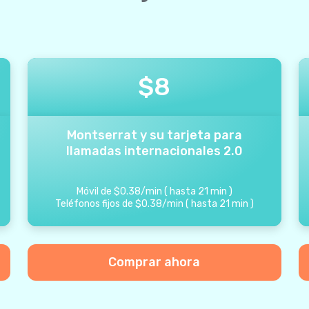
$
8
Montserrat y su tarjeta para
llamadas internacionales 2.0
Móvil de
$
0.38
/
min
(
hasta
21
min
)
Teléfonos fijos de
$
0.38
/
min
(
hasta
21
min
)
Comprar ahora