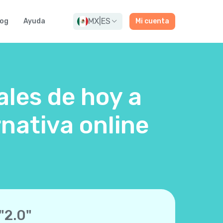
MX
|
ES
log
Ayuda
Mi cuenta
ales de hoy a
nativa online
"2.0"