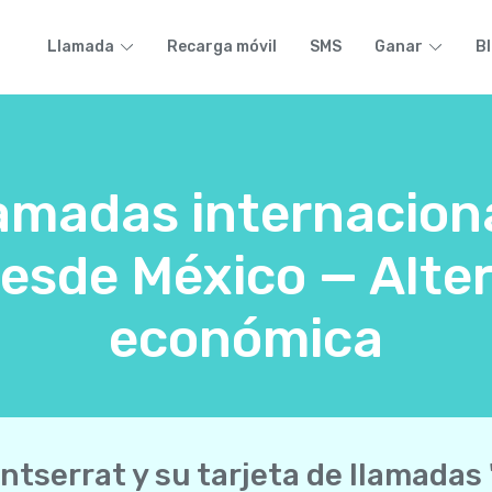
Llamada
Recarga móvil
SMS
Ganar
B
lamadas internacion
esde México — Alter
económica
ntserrat y su tarjeta de llamadas 