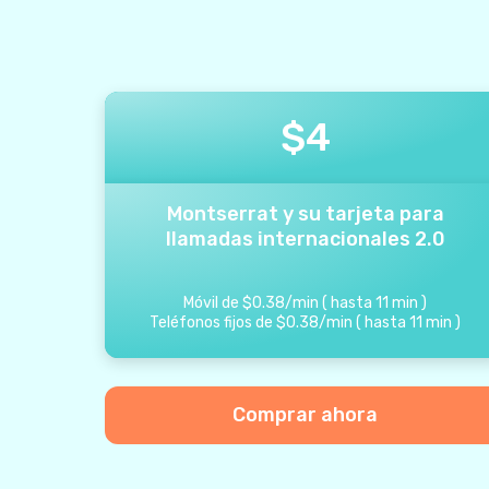
$
4
Montserrat y su tarjeta para
llamadas internacionales 2.0
Móvil de
$
0.38
/
min
(
hasta
11
min
)
Teléfonos fijos de
$
0.38
/
min
(
hasta
11
min
)
Comprar ahora