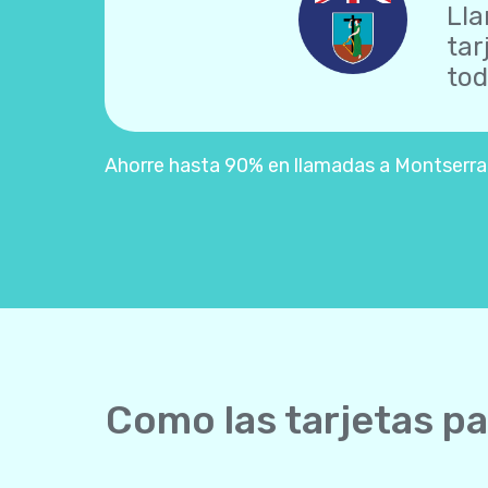
Lla
tar
tod
Ahorre hasta 90% en llamadas a Montserrat 
Como las tarjetas pa