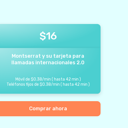
$
16
Montserrat y su tarjeta para
llamadas internacionales 2.0
Móvil de
$
0.38
/
min
(
hasta
42
min
)
Teléfonos fijos de
$
0.38
/
min
(
hasta
42
min
)
Comprar ahora