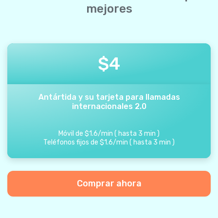
mejores
$
4
Antártida y su tarjeta para llamadas
internacionales 2.0
Móvil de
$
1.6
/
min
(
hasta
3
min
)
Teléfonos fijos de
$
1.6
/
min
(
hasta
3
min
)
Comprar ahora