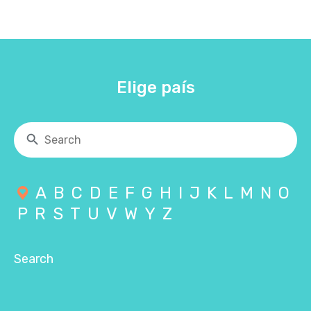
Elige país
A
B
C
D
E
F
G
H
I
J
K
L
M
N
O
P
R
S
T
U
V
W
Y
Z
Search