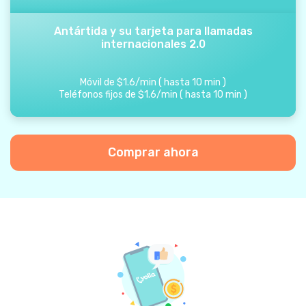
Antártida y su tarjeta para llamadas
internacionales 2.0
Móvil de
$
1.6
/
min
(
hasta
10
min
)
Teléfonos fijos de
$
1.6
/
min
(
hasta
10
min
)
Comprar ahora