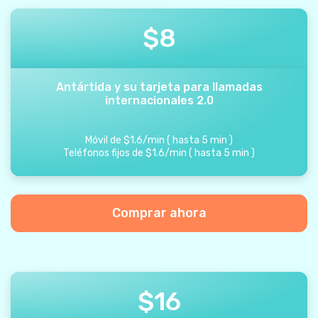
$
8
Antártida y su tarjeta para llamadas
internacionales 2.0
Móvil de
$
1.6
/
min
(
hasta
5
min
)
Teléfonos fijos de
$
1.6
/
min
(
hasta
5
min
)
Comprar ahora
$
16