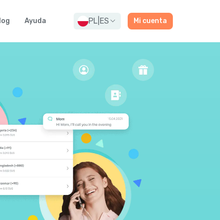
PL
|
ES
log
Ayuda
Mi cuenta