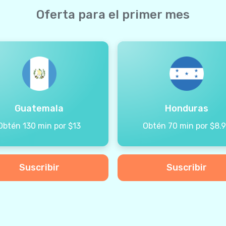
Oferta para el primer mes
Guatemala
Honduras
Obtén 130 min por $13
Obtén 70 min por $8.
Suscribir
Suscribir