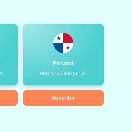
Panamá
99
Obtén 120 min por $7
Suscribir