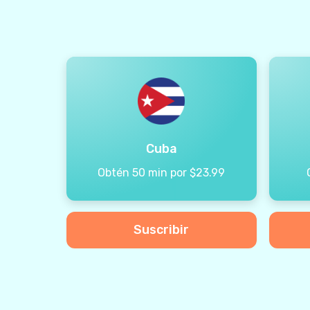
Cuba
Obtén 50 min por $23.99
Suscribir