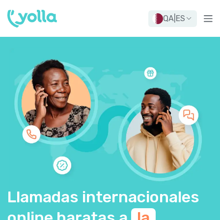
QA
|
ES
Llamadas internacionales
online baratas a
la