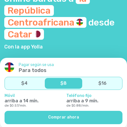
República
Centroafricana
desde
Catar
Con la app Yolla
Pagar según se usa
Para todos
$
4
$
8
$
16
Móvil
Teléfono fijo
arriba a
14
mín.
arriba a
9
mín.
de
$
0.57
/
mín.
de
$
0.88
/
mín.
Comprar ahora