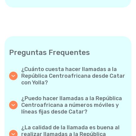
Preguntas Frequentes
¿Cuánto cuesta hacer llamadas a la
República Centroafricana desde Catar
con Yolla?
Yolla ofrece tarifas asequibles por minuto
para llamadas a la República Centroafricana.
¿Puedo hacer llamadas a la República
Simplemente consulta las tarifas más
Centroafricana a números móviles y
recientes en la app: sin cargos ocultos, sin
líneas fijas desde Catar?
sorpresas.
¡Sí! Yolla te permite realizar llamadas tanto a
móviles como a líneas fijas a la República
¿La calidad de la llamada es buena al
Centroafricana con facilidad.
realizar llamadas a la República