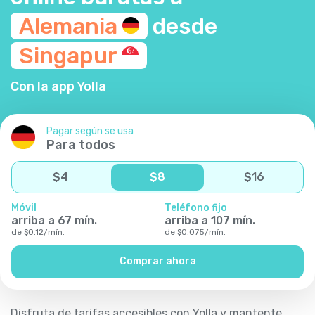
Alemania
desde
Singapur
Con la app Yolla
Pagar según se usa
Para todos
$
4
$
8
$
16
Móvil
Teléfono fijo
arriba a
67
mín.
arriba a
107
mín.
de
$
0.12
/
mín.
de
$
0.075
/
mín.
Comprar ahora
Disfruta de tarifas accesibles con Yolla y mantente