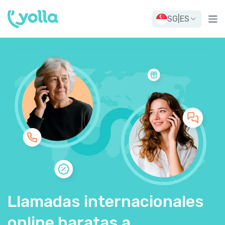
SG
|
ES
Llamadas internacionales
online baratas a