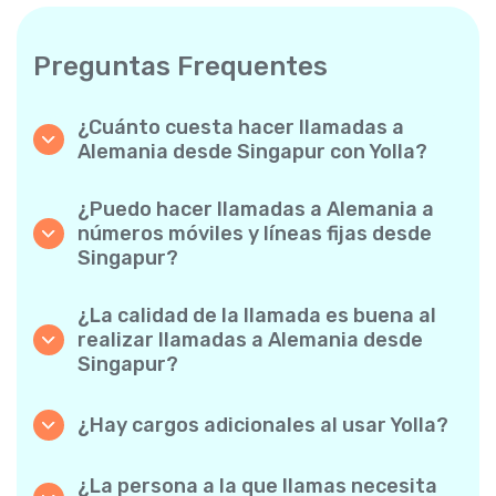
Preguntas Frequentes
¿Cuánto cuesta hacer llamadas a
Alemania desde Singapur con Yolla?
Yolla ofrece tarifas asequibles por minuto
para llamadas a Alemania. Simplemente
¿Puedo hacer llamadas a Alemania a
consulta las tarifas más recientes en la app:
números móviles y líneas fijas desde
sin cargos ocultos, sin sorpresas.
Singapur?
¡Sí! Yolla te permite realizar llamadas tanto a
móviles como a líneas fijas a Alemania con
¿La calidad de la llamada es buena al
facilidad.
realizar llamadas a Alemania desde
Singapur?
Absolutamente. Yolla ofrece una calidad de
llamada nítida y fiable, de modo que tus
¿Hay cargos adicionales al usar Yolla?
conversaciones suenan como si fuesen
No. Yolla lo mantiene sencillo con tarifas por
locales.
minuto transparentes y cero cargos ocultos:
¿La persona a la que llamas necesita
ni suscripciones mensuales obligatorias ni